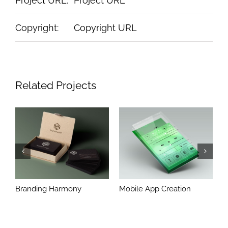
Project URL:
Project URL
Copyright:
Copyright URL
Related Projects
Branding Harmony
Mobile App Creation
L